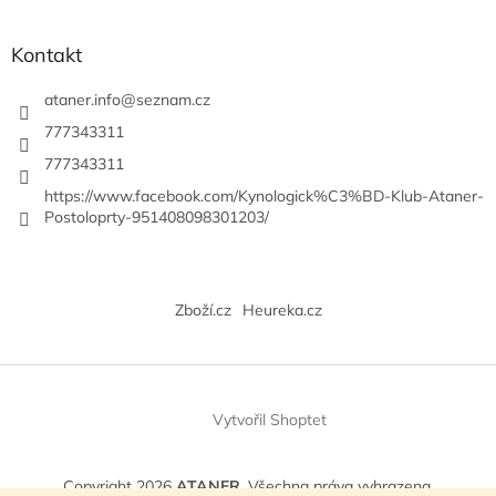
Kontakt
ataner.info
@
seznam.cz
777343311
777343311
https://www.facebook.com/Kynologick%C3%BD-Klub-Ataner-
Postoloprty-951408098301203/
Zboží.cz
Heureka.cz
Vytvořil Shoptet
Copyright 2026
ATANER
. Všechna práva vyhrazena.