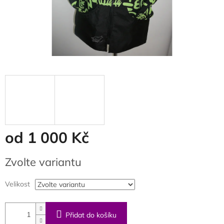
od
1 000 Kč
Měrná
Zvolte variantu
cena:
Velikost
Přidat do košíku