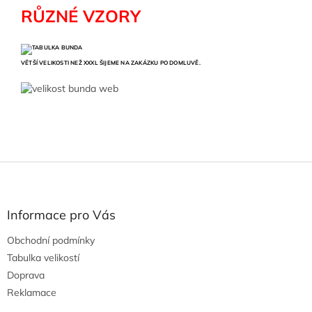
RŮZNÉ VZORY
VĚTŠÍ VELIKOSTI NEŽ XXXL ŠIJEME NA ZAKÁZKU PO DOMLUVĚ.
Z
á
p
a
Informace pro Vás
t
Obchodní podmínky
í
Tabulka velikostí
Doprava
Reklamace