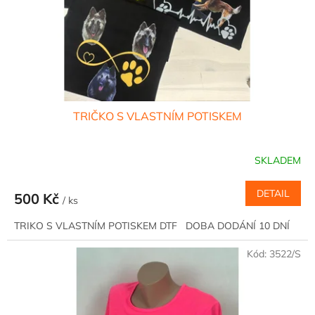
d
u
k
t
ů
TRIČKO S VLASTNÍM POTISKEM
SKLADEM
DETAIL
500 Kč
/ ks
TRIKO S VLASTNÍM POTISKEM DTF DOBA DODÁNÍ 10 DNÍ
Kód:
3522/S