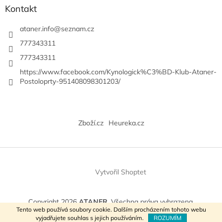
p
Kontakt
i
s
ataner.info
@
seznam.cz
u
777343311
777343311
https://www.facebook.com/Kynologick%C3%BD-Klub-Ataner-
Postoloprty-951408098301203/
Zboží.cz
Heureka.cz
Vytvořil Shoptet
Copyright 2026
ATANER
. Všechna práva vyhrazena.
Tento web používá soubory cookie. Dalším procházením tohoto webu
vyjadřujete souhlas s jejich používáním.
ROZUMÍM