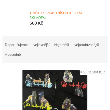
TRIČKO S VLASTNÍM POTISKEM
SKLADEM
500 Kč
Ř
a
Doporučujeme
Nejlevnější
Nejdražší
Nejprodávanější
z
e
Abecedně
n
í
V
p
Kód:
3510/MOD
ý
r
p
o
i
d
s
u
p
k
r
t
o
ů