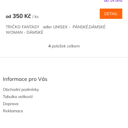
do 14 dnů
DETAIL
350 Kč
od
/ ks
TRIČKO FANTASY adler UNISEX - PÁNSKÉ,DÁMSKÉ
WOMAN - DÁMSKÉ
4
položek celkem
O
v
l
Z
á
á
d
p
a
a
Informace pro Vás
c
t
í
Obchodní podmínky
í
p
Tabulka velikostí
r
v
Doprava
k
Reklamace
y
v
ý