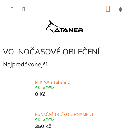
Přejít
NÁKU
na
obsah
KOŠÍK
VOLNOČASOVÉ OBLEČENÍ
Nejprodávanější
MIKINA s tiskem DTF
SKLADEM
0 Kč
FUNKČNÍ TRIČKO ORNAMENT
SKLADEM
350 Kč