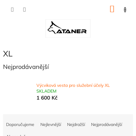
Přejít
NÁKU
na
obsah
KOŠÍK
XL
Nejprodávanější
Výcviková vesta pro služební účely XL
SKLADEM
1 600 Kč
Ř
a
Doporučujeme
Nejlevnější
Nejdražší
Nejprodávanější
z