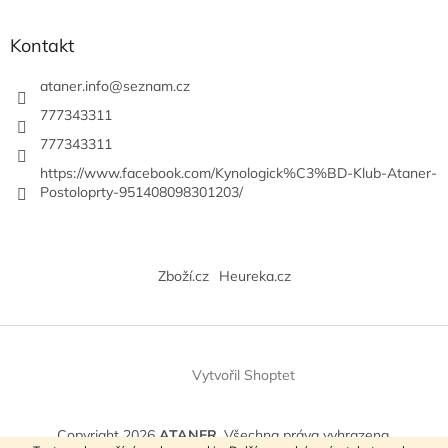
ý
p
Kontakt
i
s
ataner.info
@
seznam.cz
u
777343311
777343311
https://www.facebook.com/Kynologick%C3%BD-Klub-Ataner-
Postoloprty-951408098301203/
Zboží.cz
Heureka.cz
Vytvořil Shoptet
Copyright 2026
ATANER
. Všechna práva vyhrazena.