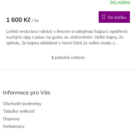
SKLADEM
Do košíku
1 600 Kč
/ ks
Lehká vesta bez rukávů s límcem a odepínací kapucí, opatřená
suchými zipy v pase na gumu se stahováním. Velké kapsy 2x
vpředu, 2x kapsa skládaná v horní části,1x velká vzadu s...
1
položek celkem
O
v
l
Z
á
á
d
p
a
a
Informace pro Vás
c
t
í
Obchodní podmínky
í
p
Tabulka velikostí
r
v
Doprava
k
Reklamace
y
v