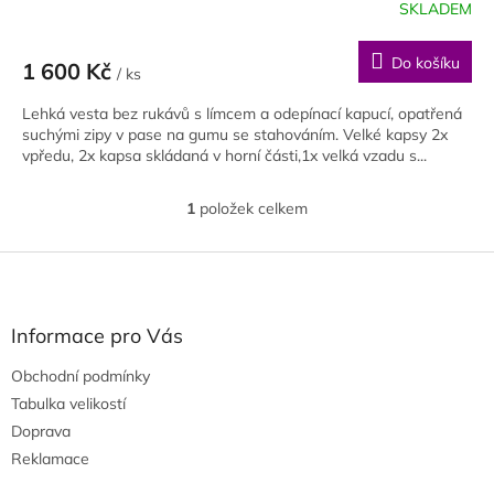
SKLADEM
Do košíku
1 600 Kč
/ ks
Lehká vesta bez rukávů s límcem a odepínací kapucí, opatřená
suchými zipy v pase na gumu se stahováním. Velké kapsy 2x
vpředu, 2x kapsa skládaná v horní části,1x velká vzadu s...
1
položek celkem
O
v
l
Z
á
á
d
p
a
a
Informace pro Vás
c
t
í
Obchodní podmínky
í
p
Tabulka velikostí
r
v
Doprava
k
Reklamace
y
v