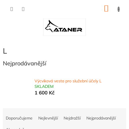
Přejít
NÁKU
na
obsah
KOŠÍK
L
Nejprodávanější
Výcviková vesta pro služební účely L
SKLADEM
1 600 Kč
Ř
a
Doporučujeme
Nejlevnější
Nejdražší
Nejprodávanější
z