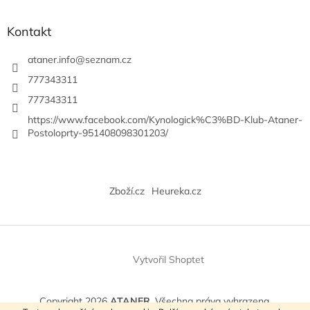
ý
p
Kontakt
i
s
ataner.info
@
seznam.cz
u
777343311
777343311
https://www.facebook.com/Kynologick%C3%BD-Klub-Ataner-
Postoloprty-951408098301203/
Zboží.cz
Heureka.cz
Vytvořil Shoptet
Copyright 2026
ATANER
. Všechna práva vyhrazena.