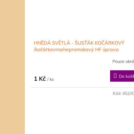
HNĚDÁ SVĚTLÁ - ŠUSŤÁK KOČÁRKOVÝ
/kočárkovina/nepromokavý HF úprava
Pouze obr
Do koší
1 Kč
/ ks
Kód:
452/