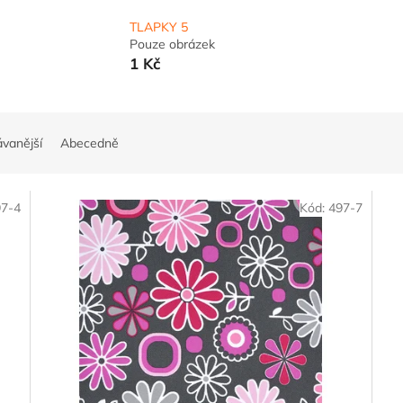
TLAPKY 5
Pouze obrázek
1 Kč
vanější
Abecedně
97-4
Kód:
497-7