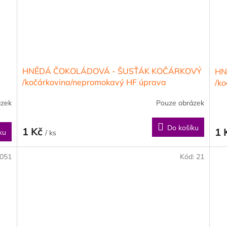
HNĚDÁ ČOKOLÁDOVÁ - ŠUSŤÁK KOČÁRKOVÝ
HN
/kočárkovina/nepromokavý HF úprava
/k
ázek
Pouze obrázek
Do košíku
1 Kč
1 
ku
/ ks
051
Kód:
21