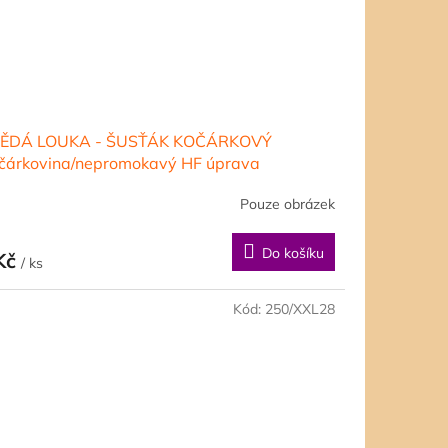
ĚDÁ LOUKA - ŠUSŤÁK KOČÁRKOVÝ
očárkovina/nepromokavý HF úprava
Pouze obrázek
Do košíku
Kč
/ ks
Kód:
250/XXL28