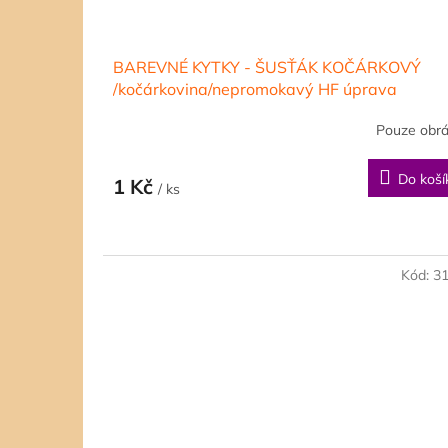
BAREVNÉ KYTKY - ŠUSŤÁK KOČÁRKOVÝ
/kočárkovina/nepromokavý HF úprava
Pouze obr
Do koší
1 Kč
/ ks
Kód:
3