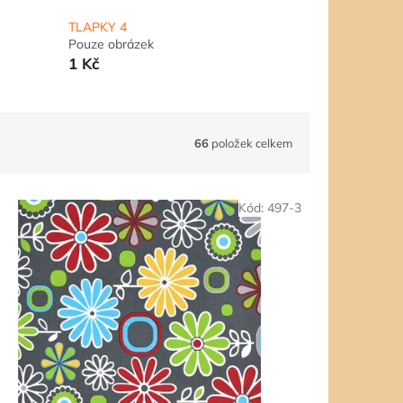
TLAPKY 4
Pouze obrázek
1 Kč
66
položek celkem
Kód:
497-3