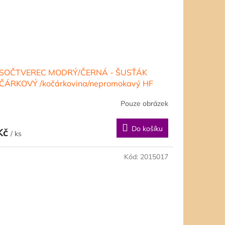
SOČTVEREC MODRÝ/ČERNÁ - ŠUSŤÁK
ČÁRKOVÝ /kočárkovina/nepromokavý HF
rava
Pouze obrázek
Do košíku
Kč
/ ks
Kód:
2015017