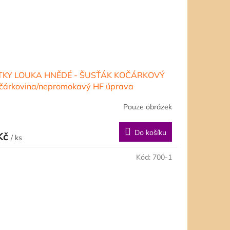
TKY LOUKA HNĚDÉ - ŠUSŤÁK KOČÁRKOVÝ
očárkovina/nepromokavý HF úprava
Pouze obrázek
Do košíku
Kč
/ ks
Kód:
700-1