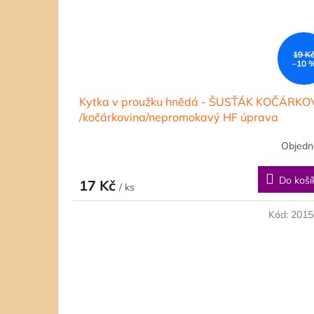
19 K
–10 
Kytka v proužku hnědá - ŠUSŤÁK KOČÁRKO
/kočárkovina/nepromokavý HF úprava
Objedn
Do koší
17 Kč
/ ks
Kód:
2015