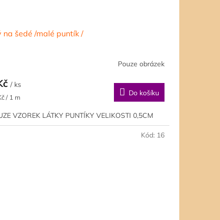
ý na šedé /malé puntík /
Pouze obrázek
Kč
/ ks
Do košíku
ná
č / 1 m
a:
ZE VZOREK LÁTKY PUNTÍKY VELIKOSTI 0,5CM
Kód:
16