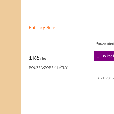
Bublinky žluté
Pouze obr
Do koší
1 Kč
/ ks
POUZE VZOREK LÁTKY
Kód:
2015