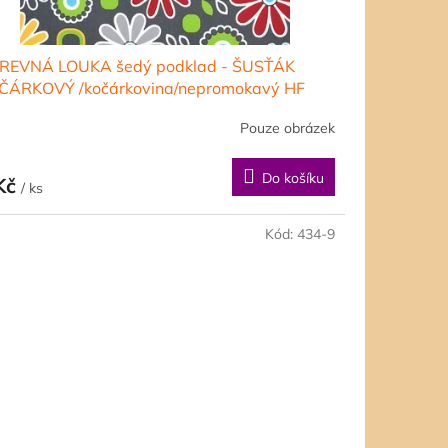
REVNÁ LOUKA šedý podklad - ŠUSŤÁK
ČÁRKOVÝ /kočárkovina/nepromokavý HF
rava
Pouze obrázek
Do košíku
Kč
/ ks
Kód:
434-9