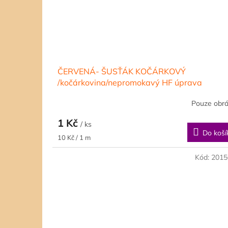
ČERVENÁ- ŠUSŤÁK KOČÁRKOVÝ
/kočárkovina/nepromokavý HF úprava
Pouze obr
1 Kč
/ ks
Do koší
Měrná
10 Kč / 1 m
cena:
Kód:
2015