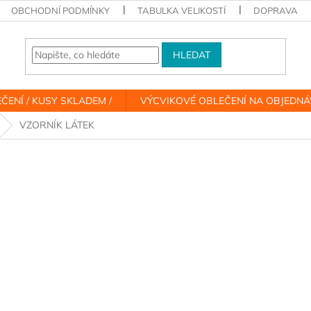
OBCHODNÍ PODMÍNKY
TABULKA VELIKOSTÍ
DOPRAVA
HLEDAT
ČENÍ / KUSY SKLADEM /
VÝCVIKOVÉ OBLEČENÍ NA OBJEDN
VZORNÍK LÁTEK