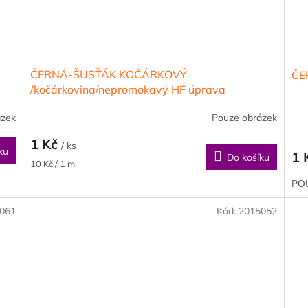
ČERNÁ-ŠUSŤÁK KOČÁRKOVÝ
ČE
/kočárkovina/nepromokavý HF úprava
ázek
Pouze obrázek
1 Kč
/ ks
ku
1 
Do košíku
Měrná
10 Kč / 1 m
cena:
PO
061
Kód:
2015052