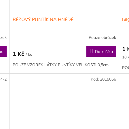
BÉŽOVÝ PUNTÍK NA HNĚDÉ
bíl
ázek
Pouze obrázek
1 
ku
Do košíku
1 Kč
/ ks
Měr
10 K
cen
POUZE VZOREK LÁTKY PUNTÍKY VELIKOSTI 0,5cm
POU
14-2
Kód:
2015056