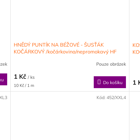
HNĚDÝ PUNTÍK NA BÉŽOVÉ - ŠUSŤÁK
KO
KOČÁRKOVÝ /kočárkovina/nepromokavý HF
KO
úprava
úp
ázek
Pouze obrázek
1 Kč
/ ks
ku
1 
Do košíku
Měrná
10 Kč / 1 m
cena:
XXL3
Kód:
452/XXL4