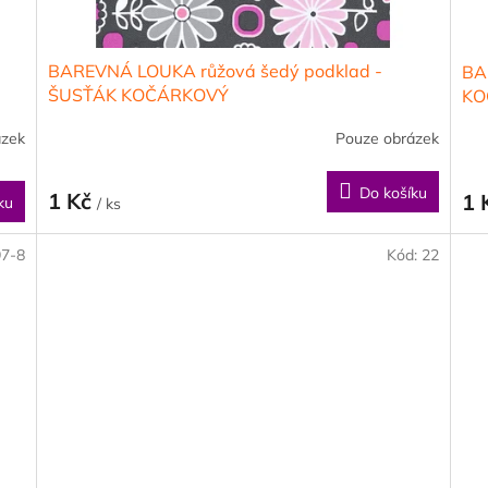
BAREVNÁ LOUKA růžová šedý podklad -
BA
ŠUSŤÁK KOČÁRKOVÝ
KO
/kočárkovina/nepromokavý HF úprava
úp
ázek
Pouze obrázek
Do košíku
1 Kč
1 
ku
/ ks
97-8
Kód:
22