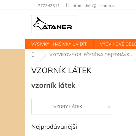
Přejít
777343311
ataner.info@seznam.cz
na
obsah
VÝŠIVKY , NÁŠIVKY UV DTF
VÝCVIKOVÉ OBLE
Domů
VÝCVIKOVÉ OBLEČENÍ NA OBJEDNÁVKU
VZORNÍK LÁTEK
vzorník látek
VZORY LÁTEK
Nejprodávanější