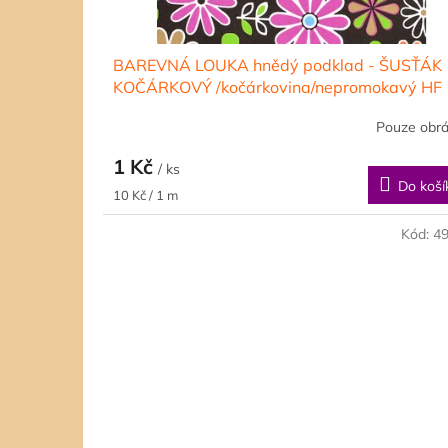
t
ů
BAREVNÁ LOUKA hnědý podklad - ŠUSŤÁK
KOČÁRKOVÝ /kočárkovina/nepromokavý HF
úprava
Pouze obr
1 Kč
/ ks
Do koší
Měrná
10 Kč / 1 m
cena:
Kód:
4