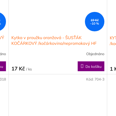
č
19 Kč
%
–10 %
VÝ
Kytka v proužku oranžová - ŠUSŤÁK
KY
KOČÁRKOVÝ /kočárkovina/nepromokavý HF
/k
úprava
áno
Objednáno
ku
Do košíku
17 Kč
1 
/ ks
018
Kód:
704-3