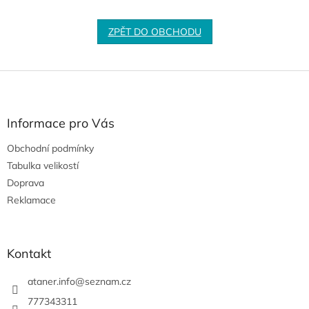
ZPĚT DO OBCHODU
Z
á
p
a
Informace pro Vás
t
Obchodní podmínky
í
Tabulka velikostí
Doprava
Reklamace
Kontakt
ataner.info
@
seznam.cz
777343311