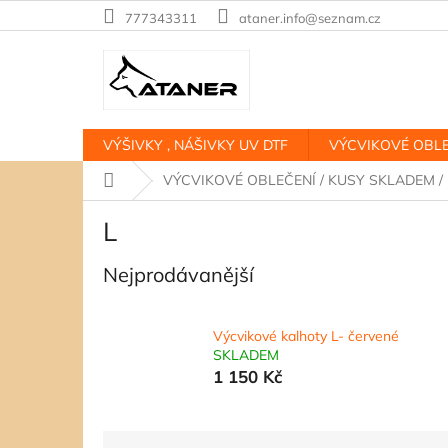
Přejít
777343311
ataner.info@seznam.cz
na
obsah
VÝŠIVKY , NÁŠIVKY UV DTF
VÝCVIKOVÉ OBLE
Domů
VÝCVIKOVÉ OBLEČENÍ / KUSY SKLADEM /
L
Nejprodávanější
Výcvikové kalhoty L- červené
SKLADEM
1 150 Kč
Ř