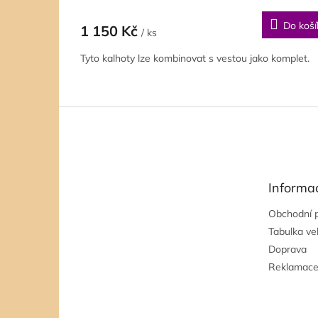
Do koší
1 150 Kč
/ ks
Tyto kalhoty lze kombinovat s vestou jako komplet.
Z
á
p
a
t
Informa
í
Obchodní 
Tabulka vel
Doprava
Reklamac