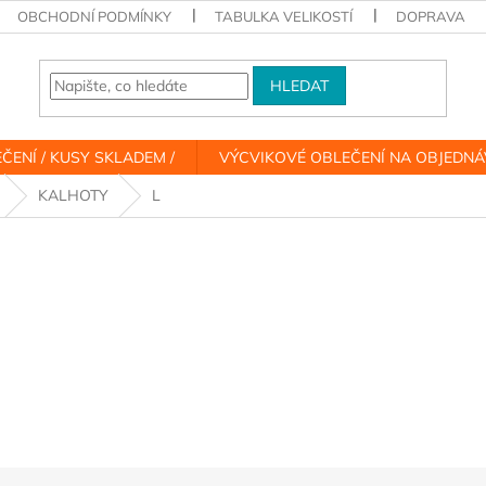
OBCHODNÍ PODMÍNKY
TABULKA VELIKOSTÍ
DOPRAVA
HLEDAT
ČENÍ / KUSY SKLADEM /
VÝCVIKOVÉ OBLEČENÍ NA OBJEDN
KALHOTY
L