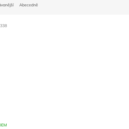
vanější
Abecedně
3338
DEM