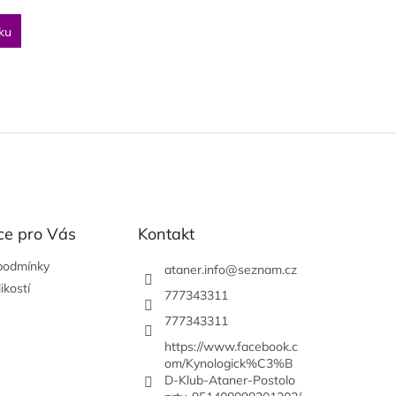
ku
O
v
l
á
d
a
c
í
ce pro Vás
Kontakt
p
r
podmínky
ataner.info
@
seznam.cz
v
ikostí
777343311
k
y
777343311
v
e
https://www.facebook.c
ý
om/Kynologick%C3%B
p
D-Klub-Ataner-Postolo
i