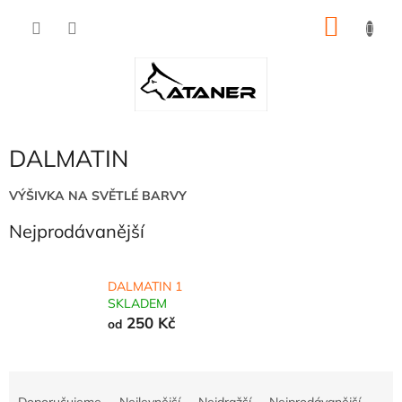
Přejít
NÁKU
na
obsah
KOŠÍK
DALMATIN
VÝŠIVKA NA SVĚTLÉ BARVY
Nejprodávanější
DALMATIN 1
SKLADEM
250 Kč
od
Ř
a