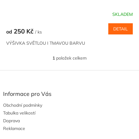
SKLADEM
DETAIL
250 Kč
od
/ ks
VÝŠIVKA SVĚTLOU I TMAVOU BARVU
1
položek celkem
O
v
l
Z
á
á
d
p
a
a
Informace pro Vás
c
t
í
Obchodní podmínky
í
p
Tabulka velikostí
r
v
Doprava
k
Reklamace
y
v