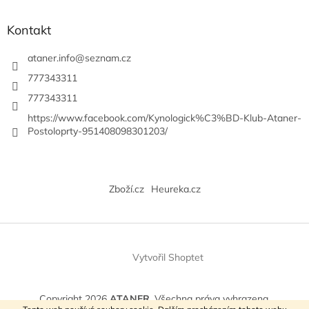
ý
p
Kontakt
i
s
ataner.info
@
seznam.cz
u
777343311
777343311
https://www.facebook.com/Kynologick%C3%BD-Klub-Ataner-
Postoloprty-951408098301203/
Zboží.cz
Heureka.cz
Vytvořil Shoptet
Copyright 2026
ATANER
. Všechna práva vyhrazena.