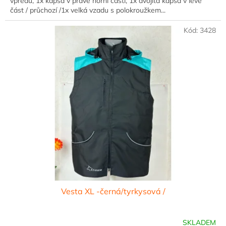
vpředu, 1x kapsa v pravé horní části, 1x dvojitá kapsa v levé
část / průchozí /1x velká vzadu s polokroužkem...
Kód:
3428
Vesta XL -černá/tyrkysová /
SKLADEM