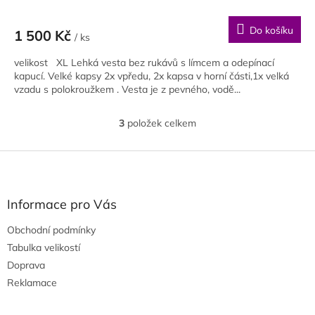
Do košíku
1 500 Kč
/ ks
velikost XL Lehká vesta bez rukávů s límcem a odepínací
kapucí. Velké kapsy 2x vpředu, 2x kapsa v horní části,1x velká
vzadu s polokroužkem . Vesta je z pevného, vodě...
3
položek celkem
O
v
l
Z
á
á
d
p
a
a
Informace pro Vás
c
t
í
Obchodní podmínky
í
p
Tabulka velikostí
r
v
Doprava
k
Reklamace
y
v