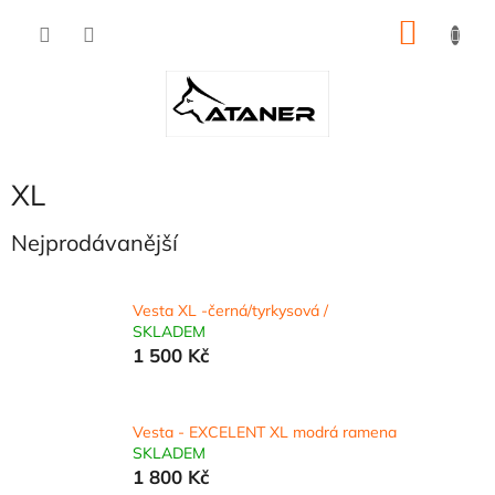
Přejít
NÁKU
na
obsah
KOŠÍK
XL
Nejprodávanější
Vesta XL -černá/tyrkysová /
SKLADEM
1 500 Kč
Vesta - EXCELENT XL modrá ramena
SKLADEM
1 800 Kč