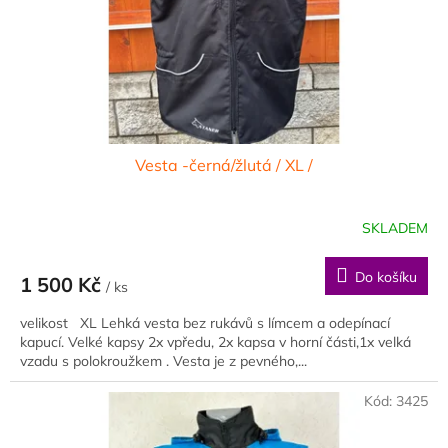
d
u
k
t
ů
Vesta -černá/žlutá / XL /
SKLADEM
Do košíku
1 500 Kč
/ ks
velikost XL Lehká vesta bez rukávů s límcem a odepínací
kapucí. Velké kapsy 2x vpředu, 2x kapsa v horní části,1x velká
vzadu s polokroužkem . Vesta je z pevného,...
Kód:
3425