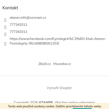
ý
p
Kontakt
i
s
ataner.info
@
seznam.cz
u
777343311
777343311
https://www.facebook.com/Kynologick%C3%BD-Klub-Ataner-
Postoloprty-951408098301203/
Zboží.cz
Heureka.cz
Vytvořil Shoptet
Copyright 2026
ATANER
. Všechna práva vyhrazena.
Tento web používá soubory cookie. Dalším procházením tohoto webu