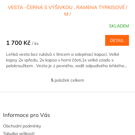
VESTA -ČERNÁ S VÝŠIVKOU , RAMENA TYRKISOVÉ /
M /
SKLADEM
DETAIL
1 700 Kč
/ ks
Lehká vesta bez rukávů s límcem a odepínací kapucí. Velké
kapsy 2x vpředu, 2x kapsa v horní části,1x velká vzadu s
polokroužkem . Vesta je z pevného, vodě odpudivého lehkého...
5
položek celkem
O
v
l
Z
á
á
d
p
a
a
Informace pro Vás
c
t
í
Obchodní podmínky
í
p
Tabulka velikostí
r