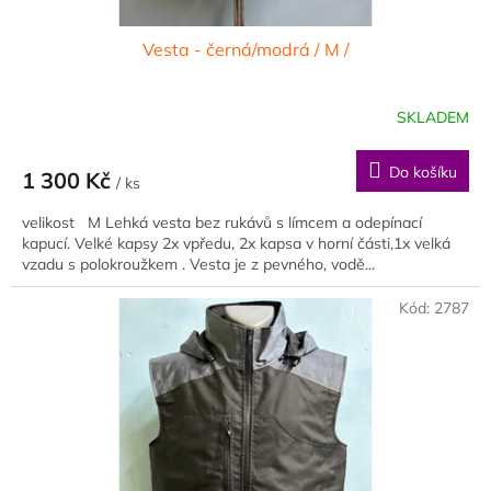
Vesta - černá/modrá / M /
SKLADEM
Do košíku
1 300 Kč
/ ks
velikost M Lehká vesta bez rukávů s límcem a odepínací
kapucí. Velké kapsy 2x vpředu, 2x kapsa v horní části,1x velká
vzadu s polokroužkem . Vesta je z pevného, vodě...
Kód:
2787