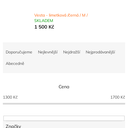
Vesta - limetková /černá / M /
SKLADEM
1 500 Kč
Ř
a
Doporučujeme
Nejlevnější
Nejdražší
Nejprodávanější
z
e
Abecedně
n
í
p
Cena
r
o
1300
Kč
1700
Kč
d
u
k
t
ů
Značky