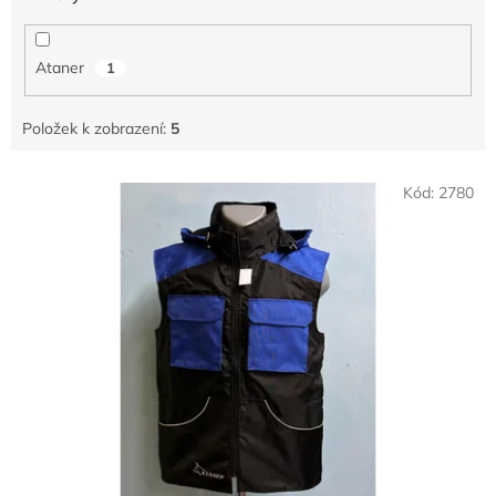
Ataner
1
Položek k zobrazení:
5
V
Kód:
2780
ý
p
i
s
p
r
o
d
u
k
t
ů