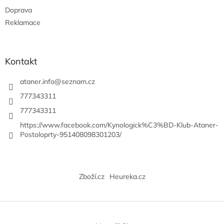
v
Doprava
k
Reklamace
y
v
ý
p
Kontakt
i
s
ataner.info
@
seznam.cz
u
777343311
777343311
https://www.facebook.com/Kynologick%C3%BD-Klub-Ataner-
Postoloprty-951408098301203/
Zboží.cz
Heureka.cz