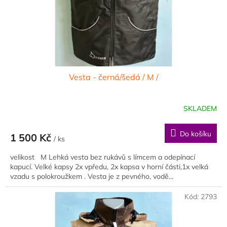
Vesta - černá/šedá / M /
SKLADEM
Do košíku
1 500 Kč
/ ks
velikost M Lehká vesta bez rukávů s límcem a odepínací
kapucí. Velké kapsy 2x vpředu, 2x kapsa v horní části,1x velká
vzadu s polokroužkem . Vesta je z pevného, vodě...
Kód:
2793