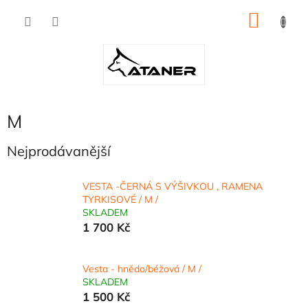
Přejít
NÁKU
na
obsah
KOŠÍK
M
Nejprodávanější
VESTA -ČERNÁ S VÝŠIVKOU , RAMENA
TYRKISOVÉ / M /
SKLADEM
1 700 Kč
Vesta - hnědo/béžová / M /
SKLADEM
1 500 Kč