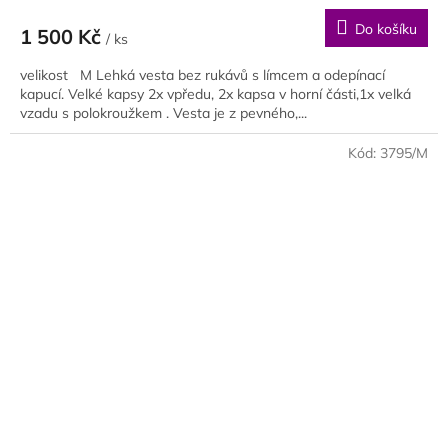
Do košíku
1 500 Kč
/ ks
velikost M Lehká vesta bez rukávů s límcem a odepínací
kapucí. Velké kapsy 2x vpředu, 2x kapsa v horní části,1x velká
vzadu s polokroužkem . Vesta je z pevného,...
Kód:
3795/M