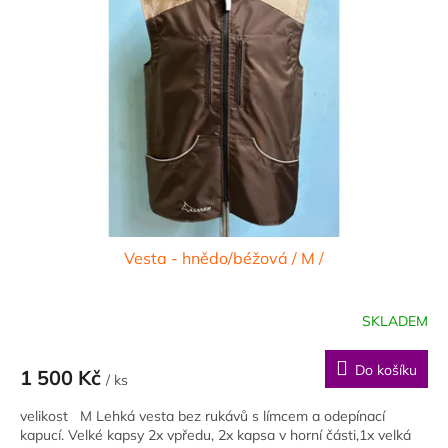
Vesta - hnědo/béžová / M /
SKLADEM
Do košíku
1 500 Kč
/ ks
velikost M Lehká vesta bez rukávů s límcem a odepínací
kapucí. Velké kapsy 2x vpředu, 2x kapsa v horní části,1x velká