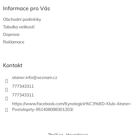
p
a
Informace pro Vás
t
Obchodní podmínky
í
Tabulka velikostí
Doprava
Reklamace
Kontakt
ataner.info
@
seznam.cz
777343311
777343311
https://www.facebook.com/Kynologick%C3%BD-Klub-Ataner-
Postoloprty-951408098301203/
Zboží.cz
Heureka.cz