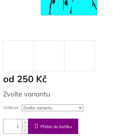
od
250 Kč
Měrná
Zvolte variantu
cena:
Velikost
Přidat do košíku