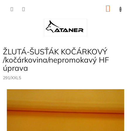
Přejít
NÁKU
na
obsah
KOŠÍK
ŽLUTÁ-ŠUSŤÁK KOČÁRKOVÝ
/kočárkovina/nepromokavý HF
úprava
291/XXL5