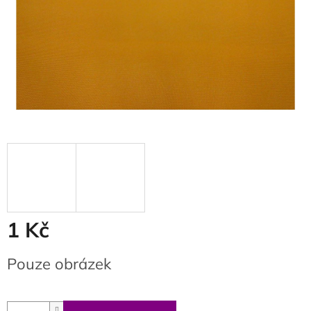
1 Kč
Měrná
Pouze obrázek
cena: