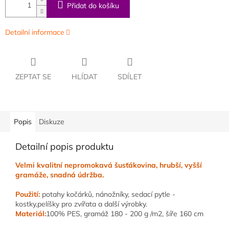
Přidat do košíku
Detailní informace
ZEPTAT SE
HLÍDAT
SDÍLET
Popis
Diskuze
Detailní popis produktu
Velmi kvalitní nepromokavá šusťákovina, hrubší, vyšší
gramáže, snadná údržba.
Použití:
potahy kočárků, nánožníky, sedací pytle -
kostky,pelíšky pro zvířata a další výrobky.
Materiál:
100% PES, gramáž 180 - 200 g /m2, šíře 160 cm