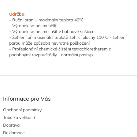
Údržba:
- Ruční praní - maximální teplota 40°C
- Výrobek se nesmí bělit
- Výrobek se nesmí sušit v bubnové sušičce
- Žehlení při maximální teplotě žehlicí plochy 110°C - žehlení
parou může způsobit nevratné poškození
- Profesionální chemické čištění tetrachloretherem a
podobnými rozpouštědly - normální postup
Z
á
p
a
Informace pro Vás
t
Obchodní podmínky
í
Tabulka velikostí
Doprava
Reklamace