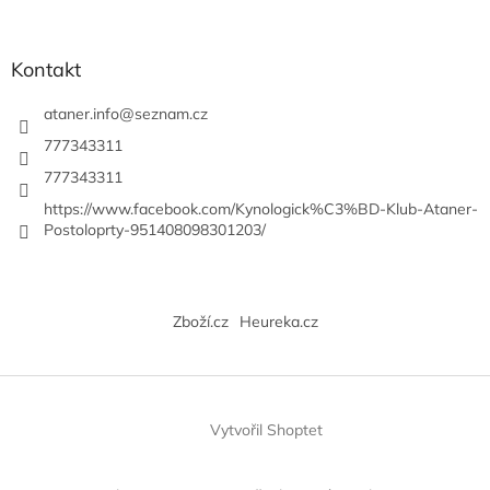
Kontakt
ataner.info
@
seznam.cz
777343311
777343311
https://www.facebook.com/Kynologick%C3%BD-Klub-Ataner-
Postoloprty-951408098301203/
Zboží.cz
Heureka.cz
Vytvořil Shoptet