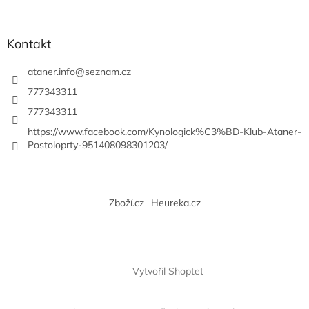
Kontakt
ataner.info
@
seznam.cz
777343311
777343311
https://www.facebook.com/Kynologick%C3%BD-Klub-Ataner-
Postoloprty-951408098301203/
Zboží.cz
Heureka.cz
Vytvořil Shoptet