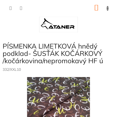
Přejít
NÁKU
na
obsah
KOŠÍK
PÍSMENKA LIMETKOVÁ hnědý
podklad- ŠUSŤÁK KOČÁRKOVÝ
/kočárkovina/nepromokavý HF ú
332/XXL10