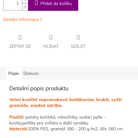
Přidat do košíku
Detailní informace
ZEPTAT SE
HLÍDAT
SDÍLET
Popis
Diskuze
Detailní popis produktu
Velmi kvalitní nepromokavá šusťákovina, hrubší, vyšší
gramáže, snadná údržba.
Použití:
potahy kočárků, nánožníky, sedací pytle -
kostky,pelíšky pro zvířata a další výrobky.
Materiál:
100% PES, gramáž 180 - 200 g /m2, šíře 160 cm