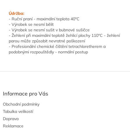
Údržba:
- Ruční praní - maximální teplota 40°C
- Výrobek se nesmí bělit
- Výrobek se nesmí sušit v bubnové sušičce
- Žehlení při maximální teplotě žehlicí plochy 110°C - žehlení
parou může způsobit nevratné poškození
- Profesionální chemické čištění tetrachloretherem a
podobnými rozpouštědly - normální postup
Z
á
p
a
Informace pro Vás
t
Obchodní podmínky
í
Tabulka velikostí
Doprava
Reklamace