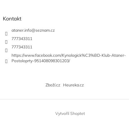
Kontakt
ataner.info
@
seznam.cz
777343311
777343311
https://www.facebook.com/Kynologick%C3%BD-Klub-Ataner-
Postoloprty-951408098301203/
Zboží.cz
Heureka.cz
Vytvořil Shoptet