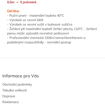
0,5m = 5 jednotek
Údržba:
- Ruční praní - maximální teplota 40°C
- Výrobek se nesmí bělit
- Výrobek se nesmí sušit v bubnové sušičce
- Žehlení při maximální teplotě žehlicí plochy 110°C - žehlení
parou může způsobit nevratné poškození
- Profesionální chemické čištění tetrachloretherem a
podobnými rozpouštědly - normální postup
Z
á
p
a
Informace pro Vás
t
Obchodní podmínky
í
Tabulka velikostí
Doprava
Reklamace