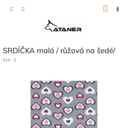
Přejít
NÁKU
na
obsah
KOŠÍK
SRDÍČKA malá / růžová na šedé/
514 - 3