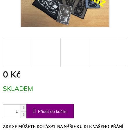
0 Kč
Měrná
SKLADEM
cena:
Přidat do košíku
ZDE SE MŮŽETE DOTÁZAT NA NÁŠIVKU DLE VAŠEHO PŘÁNÍ