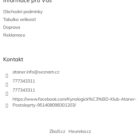
Informace pro Vás
t
Obchodní podmínky
í
Tabulka velikostí
Doprava
Reklamace
Kontakt
ataner.info
@
seznam.cz
777343311
777343311
https://www.facebook.com/Kynologick%C3%BD-Klub-Ataner-
Postoloprty-951408098301203/
Zboží.cz
Heureka.cz