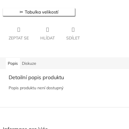
Tabulka velikostí
ZEPTAT SE
HLÍDAT
SDÍLET
Popis
Diskuze
Detailní popis produktu
Popis produktu není dostupný
Z
á
p
a