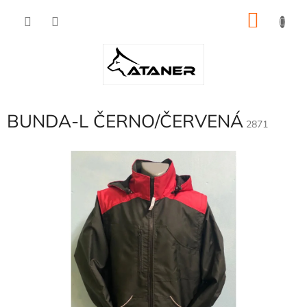
Přejít
NÁKU
na
obsah
KOŠÍK
BUNDA-L ČERNO/ČERVENÁ
2871