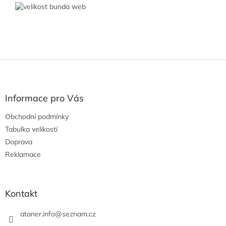
Z
á
p
a
Informace pro Vás
t
Obchodní podmínky
í
Tabulka velikostí
Doprava
Reklamace
Kontakt
ataner.info
@
seznam.cz