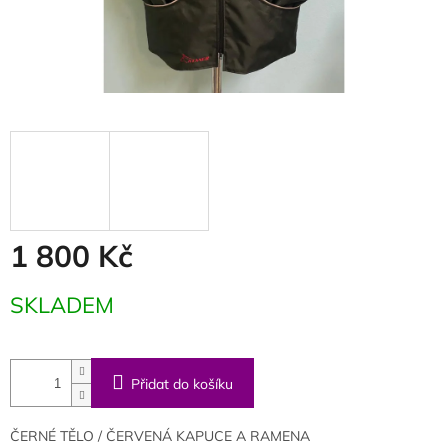
1 800 Kč
Měrná
SKLADEM
cena:
Přidat do košíku
ČERNÉ TĚLO / ČERVENÁ KAPUCE A RAMENA