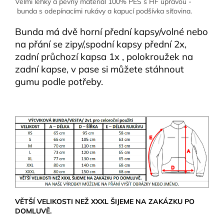
Velmi lehký a pevný materiál 100% PES s HF úpravou -
bunda s odepínacími rukávy a kapucí podšívka síťovina.
Bunda má dvě horní přední kapsy/volné nebo
na přání se zipy/,spodní kapsy přední 2x,
zadní průchozí kapsa 1x , polokroužek na
zadní kapse, v pase si můžete stáhnout
gumu podle potřeby.
VĚTŠÍ VELIKOSTI NEŽ XXXL ŠIJEME NA ZAKÁZKU PO
DOMLUVĚ.