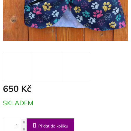
650 Kč
Měrná
SKLADEM
cena:
Přidat do košíku