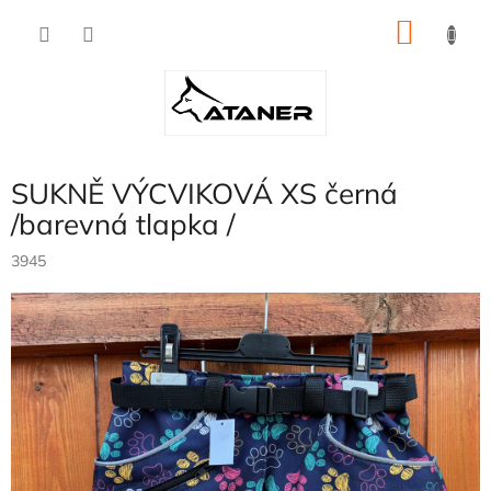
Přejít
NÁKU
na
obsah
KOŠÍK
SUKNĚ VÝCVIKOVÁ XS černá
/barevná tlapka /
3945