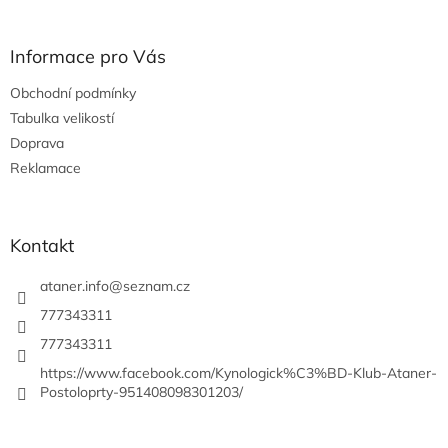
á
p
a
Informace pro Vás
t
Obchodní podmínky
í
Tabulka velikostí
Doprava
Reklamace
Kontakt
ataner.info
@
seznam.cz
777343311
777343311
https://www.facebook.com/Kynologick%C3%BD-Klub-Ataner-
Postoloprty-951408098301203/