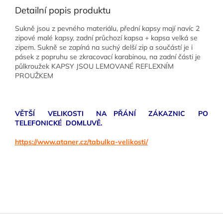
Detailní popis produktu
Sukně jsou z pevného materiálu, přední kapsy mají navíc 2
zipové malé kapsy, zadní průchozí kapsa + kapsa velká se
zipem. Sukně se zapíná na suchý delší zip a součástí je i
pásek z popruhu se zkracovací karabinou, na zadní části je
půlkroužek KAPSY JSOU LEMOVANÉ REFLEXNÍM
PROUŽKEM
VĚTŠÍ VELIKOSTI NA PŘÁNÍ ZÁKAZNIC PO
TELEFONICKÉ DOMLUVĚ.
https://www.ataner.cz/tabulka-velikosti/
Z