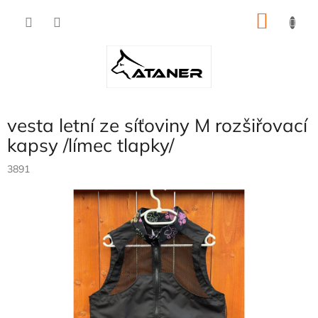
Přejít
NÁKU
na
obsah
KOŠÍK
vesta letní ze síťoviny M rozšiřovací
kapsy /límec tlapky/
3891