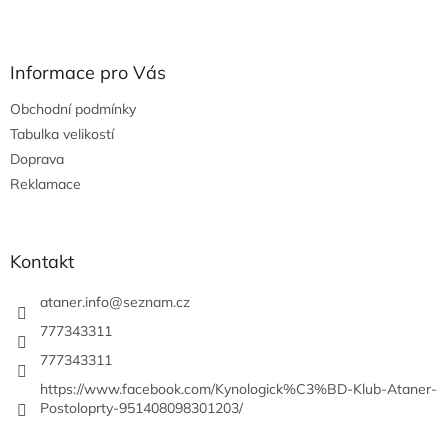
Z
á
p
a
Informace pro Vás
t
Obchodní podmínky
í
Tabulka velikostí
Doprava
Reklamace
Kontakt
ataner.info
@
seznam.cz
777343311
777343311
https://www.facebook.com/Kynologick%C3%BD-Klub-Ataner-
Postoloprty-951408098301203/