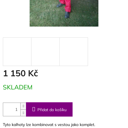
1 150 Kč
Měrná
SKLADEM
cena:
Přidat do košíku
Tyto kalhoty lze kombinovat s vestou jako komplet.