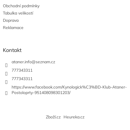
t
Obchodní podmínky
í
Tabulka velikostí
Doprava
Reklamace
Kontakt
ataner.info
@
seznam.cz
777343311
777343311
https://www.facebook.com/Kynologick%C3%BD-Klub-Ataner-
Postoloprty-951408098301203/
Zboží.cz
Heureka.cz