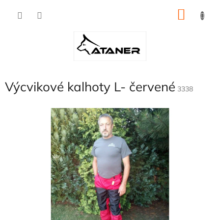
Přejít
NÁKU
na
obsah
KOŠÍK
Výcvikové kalhoty L- červené
3338