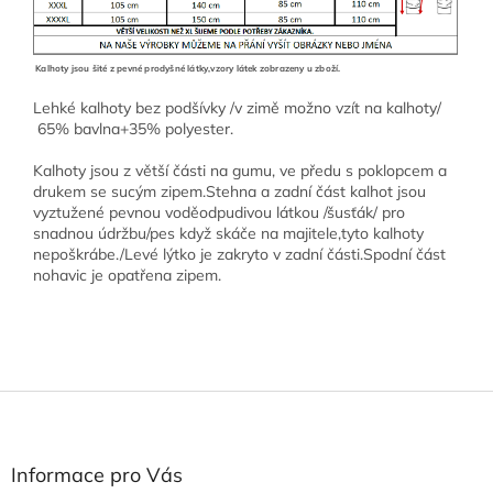
Kalhoty jsou šité z pevné prodyšné látky,vzory látek zobrazeny u zboží.
Lehké kalhoty bez podšívky /v zimě možno vzít na kalhoty/
65% bavlna+35% polyester.
Kalhoty jsou z větší části na gumu, ve předu s poklopcem a
drukem se sucým zipem.Stehna a zadní část kalhot jsou
vyztužené pevnou voděodpudivou látkou /šusťák/ pro
snadnou údržbu/pes když skáče na majitele,tyto kalhoty
nepoškrábe./Levé lýtko je zakryto v zadní části.Spodní část
nohavic je opatřena zipem.
Z
á
p
a
Informace pro Vás