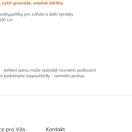
, vyšší gramáže, snadná údržba.
stky,pelíšky pro zvířata a další výrobky.
 160 cm
°C - žehlení parou může způsobit nevratné poškození
m a podobnými rozpouštědly - normální postup
ce pro Vás
Kontakt