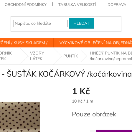
OBCHODNÍ PODMÍNKY
TABULKA VELIKOSTÍ
DOPRAVA
HLEDAT
ČENÍ / KUSY SKLADEM /
VÝCVIKOVÉ OBLEČENÍ NA OBJEDN
ORNÍK
VZORY
HNĚDÝ PUNTÍK NA B
PUNTÍK
TEK
LÁTEK
/kočárkovina/nepromo
- ŠUSŤÁK KOČÁRKOVÝ /kočárkovina
1 Kč
Měrná
10 Kč / 1 m
cena:
Pouze obrázek