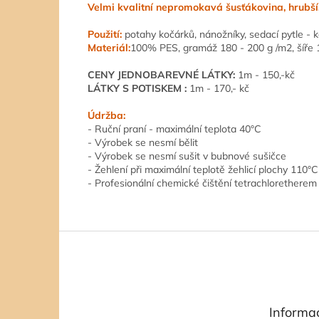
Velmi kvalitní nepromokavá šusťákovina, hrubší
Použití:
potahy kočárků, nánožníky, sedací pytle - ko
Materiál:
100% PES, gramáž 180 - 200 g /m2, šíře
CENY JEDNOBAREVNÉ LÁTKY:
1m - 150,-kč
LÁTKY S POTISKEM :
1m - 170,- kč
Údržba:
- Ruční praní - maximální teplota 40°C
- Výrobek se nesmí bělit
- Výrobek se nesmí sušit v bubnové sušičce
- Žehlení při maximální teplotě žehlicí plochy 110
- Profesionální chemické čištění tetrachlorethere
Z
á
p
a
t
Informa
í