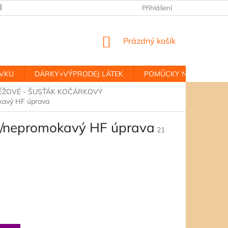
REKLAMACE
Přihlášení
NÁKUPNÍ
Prázdný košík
KOŠÍK
ÁVKU
DÁRKY+VÝPRODEJ LÁTEK
POMŮCKY NA VÝCIK A 
ÉŽOVÉ - ŠUSŤÁK KOČÁRKOVÝ
kavý HF úprava
/nepromokavý HF úprava
21