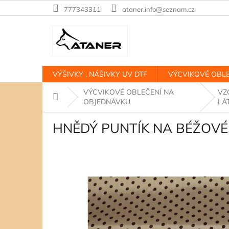
Přejít
777343311
ataner.info@seznam.cz
na
obsah
VÝŠIVKY , NÁŠIVKY UV DTF
VÝCVIKOVÉ OBLE
VÝCVIKOVÉ OBLEČENÍ NA
VZ
Domů
OBJEDNÁVKU
LÁ
HNĚDÝ PUNTÍK NA BÉŽOVÉ 