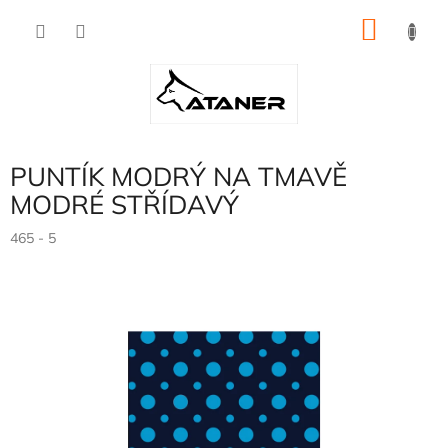
Přejít
NÁKU
na
obsah
KOŠÍK
PUNTÍK MODRÝ NA TMAVĚ
MODRÉ STŘÍDAVÝ
465 - 5