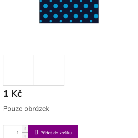
1 Kč
Měrná
Pouze obrázek
cena:
Přidat do košíku