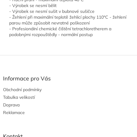
- Výrobek se nesmí bělit
- Výrobek se nesmí sušit v bubnové sušičce
- Žehlení při maximální teplotě žehlicí plochy 110°C - žehlení
parou může způsobit nevratné poškození
- Profesionální chemické čištění tetrachloretherem a
podobnými rozpouštědly - normální postup
Z
á
p
a
Informace pro Vás
t
Obchodní podmínky
í
Tabulka velikostí
Doprava
Reklamace
Kontakt