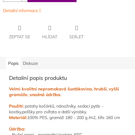
Detailní informace
ZEPTAT SE
HLÍDAT
SDÍLET
Popis
Diskuze
Detailní popis produktu
Velmi kvalitní nepromokavá šusťákovina, hrubší, vyšší
gramáže, snadná údržba.
Použití:
potahy kočárků, nánožníky, sedací pytle -
kostky,pelíšky pro zvířata a další výrobky.
Materiál:
100% PES, gramáž 180 - 200 g /m2, šíře 160 cm
Údržba:
- Ruční praní - maximální teplota 40°C