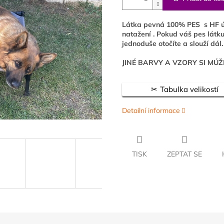
Látka pevná 100% PES s HF úp
natažení . Pokud váš pes látku
jednoduše otočíte a slouží dál.
JINÉ BARVY A VZORY SI MÚ
Tabulka velikostí
Detailní informace
TISK
ZEPTAT SE