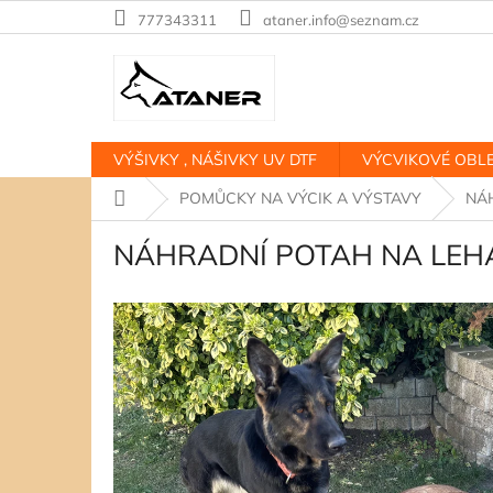
Přejít
777343311
ataner.info@seznam.cz
na
obsah
VÝŠIVKY , NÁŠIVKY UV DTF
VÝCVIKOVÉ OBLE
Domů
POMŮCKY NA VÝCIK A VÝSTAVY
NÁ
NÁHRADNÍ POTAH NA LEH