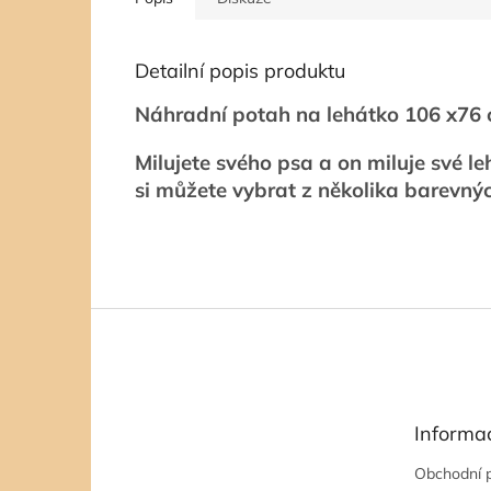
Detailní popis produktu
Náhradní potah na lehátko 106 x7
Milujete svého psa a on miluje své l
si můžete vybrat z několika barevný
Z
á
p
a
t
Informa
í
Obchodní 