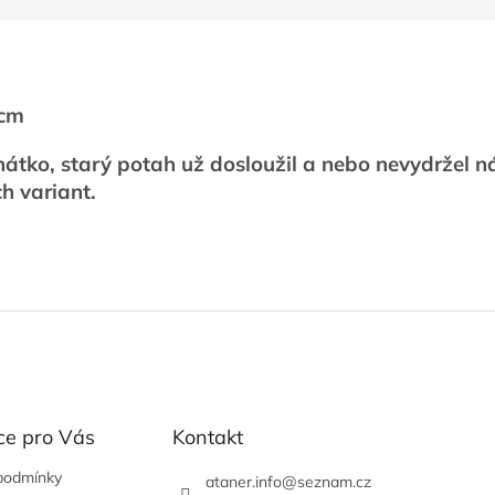
6 cm
ehátko, starý potah už dosloužil a nebo nevydržel 
ch variant.
ce pro Vás
Kontakt
podmínky
ataner.info
@
seznam.cz