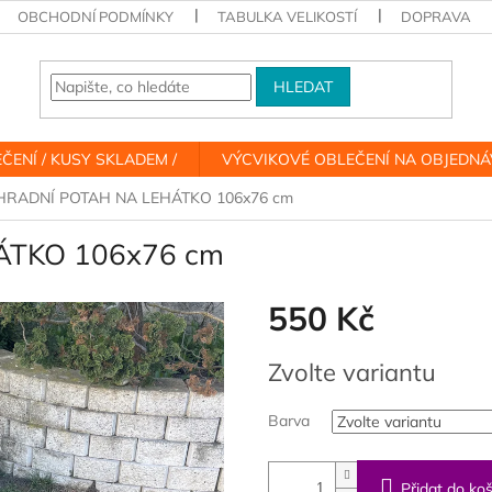
OBCHODNÍ PODMÍNKY
TABULKA VELIKOSTÍ
DOPRAVA
HLEDAT
ČENÍ / KUSY SKLADEM /
VÝCVIKOVÉ OBLEČENÍ NA OBJEDN
HRADNÍ POTAH NA LEHÁTKO 106x76 cm
ÁTKO 106x76 cm
550 Kč
Měrná
Zvolte variantu
cena:
Barva
Přidat do koš