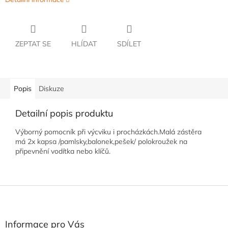
ZEPTAT SE
HLÍDAT
SDÍLET
Popis
Diskuze
Detailní popis produktu
Výborný pomocník při výcviku i procházkách.Malá zástěra
má 2x kapsa /pamlsky,balonek,pešek/ polokroužek na
připevnění vodítka nebo klíčů.
Z
á
p
a
Informace pro Vás