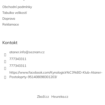
t
Obchodní podmínky
í
Tabulka velikostí
Doprava
Reklamace
Kontakt
ataner.info
@
seznam.cz
777343311
777343311
https://www.facebook.com/Kynologick%C3%BD-Klub-Ataner-
Postoloprty-951408098301203/
Zboží.cz
Heureka.cz