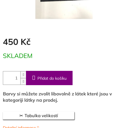
450 Kč
Měrná
SKLADEM
cena:
Přidat do košíku
Barvy si můžete zvolit libovolně z látek které jsou v
kategoriji látky na prodej.
Tabulka velikostí
Detailní informace