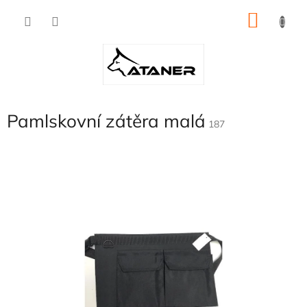
Přejít
NÁKU
na
obsah
KOŠÍK
Pamlskovní zátěra malá
187