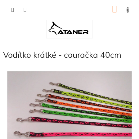
Přejít
NÁKU
na
obsah
KOŠÍK
Vodítko krátké - couračka 40cm