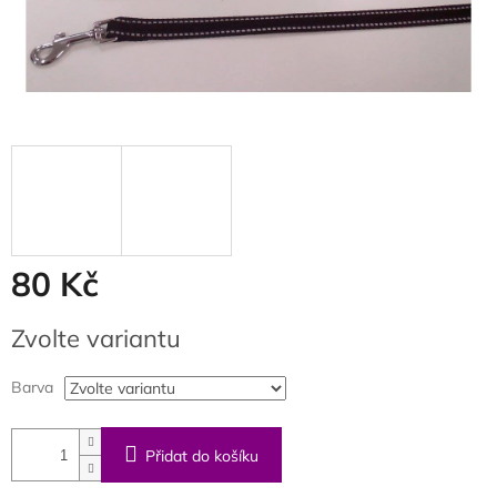
80 Kč
Měrná
Zvolte variantu
cena:
Barva
Přidat do košíku