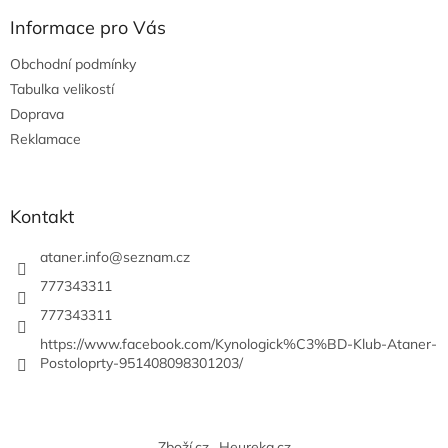
p
a
Informace pro Vás
t
Obchodní podmínky
í
Tabulka velikostí
Doprava
Reklamace
Kontakt
ataner.info
@
seznam.cz
777343311
777343311
https://www.facebook.com/Kynologick%C3%BD-Klub-Ataner-
Postoloprty-951408098301203/
Zboží.cz
Heureka.cz