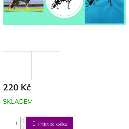
220 Kč
Měrná
SKLADEM
cena:
Přidat do košíku