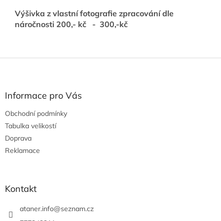
Výšivka z vlastní fotografie zpracování dle
náročnosti 200,- kč - 300,-kč
Z
á
p
a
Informace pro Vás
t
Obchodní podmínky
í
Tabulka velikostí
Doprava
Reklamace
Kontakt
ataner.info
@
seznam.cz