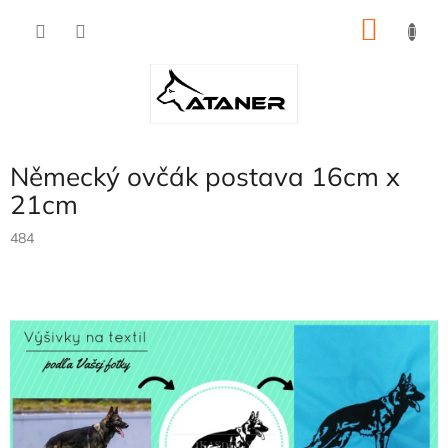
Přejít
NÁKU
na
obsah
KOŠÍK
Německý ovčák postava 16cm x
21cm
484