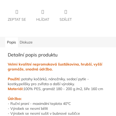
ZEPTAT SE
HLÍDAT
SDÍLET
Popis
Diskuze
Detailní popis produktu
Velmi kvalitní nepromokavá šusťákovina, hrubší, vyšší
gramáže, snadná údržba.
Použití:
potahy kočárků, nánožníky, sedací pytle -
kostky,pelíšky pro zvířata a další výrobky.
Materiál:
100% PES, gramáž 180 - 200 g /m2, šíře 160 cm
Údržba:
- Ruční praní - maximální teplota 40°C
- Výrobek se nesmí bělit
- Výrobek se nesmí sušit v bubnové sušičce