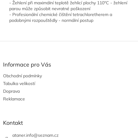
- Žehlení při maximální teplotě žehlicí plochy 110°C - žehlení
parou může způsobit nevratné poškození
- Profesionální chemické čištění tetrachloretherem a
podobnými rozpouštědly - normální postup
Z
á
p
a
Informace pro Vás
t
Obchodní podmínky
í
Tabulka velikostí
Doprava
Reklamace
Kontakt
ataner.info
@
seznam.cz