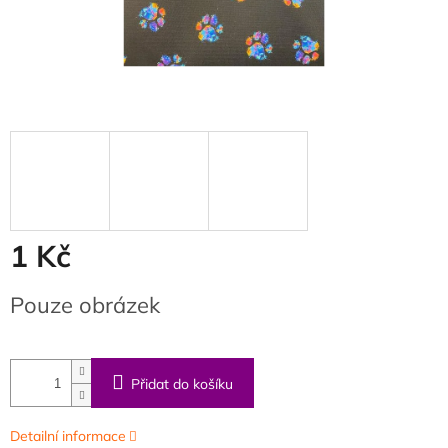
1 Kč
Měrná
Pouze obrázek
cena:
Přidat do košíku
Detailní informace